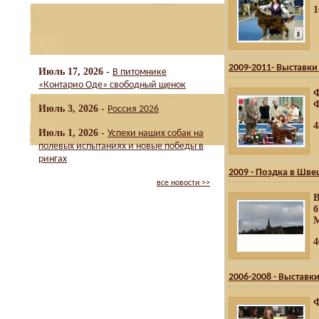
1
2009-2011- Выставки
Июль 17, 2026 -
В питомнике
«Контарио Оде» свободный щенок
Ф
Июль 3, 2026 -
Россия 2026
4
Июль 1, 2026 -
Успехи наших собак на
полевых испытаниях и новые победы в
рингах
2009 - Поздка в Шв
все новости >>
В
б
М
4
2006-2008 - Выставк
Ф